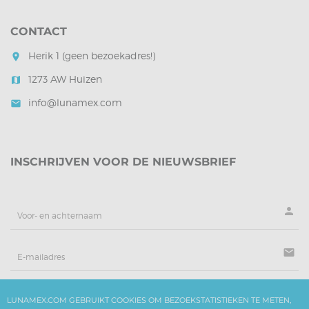
CONTACT
Herik 1 (geen bezoekadres!)
room
1273 AW Huizen
map
info@lunamex.com
mail
INSCHRIJVEN VOOR DE NIEUWSBRIEF
person
mail
LUNAMEX.COM GEBRUIKT COOKIES OM BEZOEKSTATISTIEKEN TE METEN,
AANMELDEN