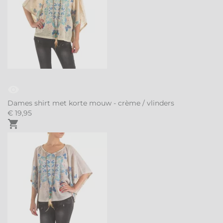
visibility
Dames shirt met korte mouw - crème / vlinders
€
19,
95
shopping_cart