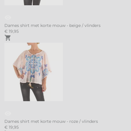
visibility
Dames shirt met korte mouw - beige / vlinders
€
19,
95
shopping_cart
visibility
Dames shirt met korte mouw - roze / vlinders
€
19,
95