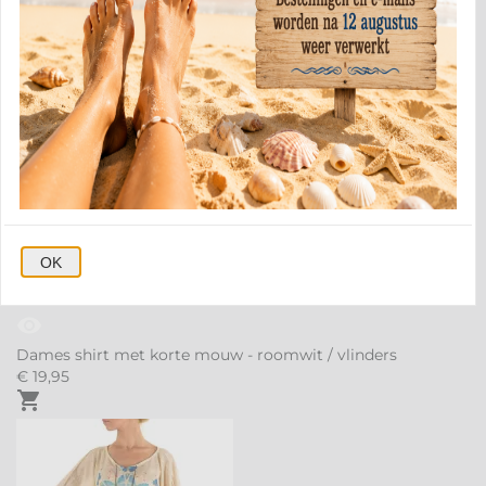
84
96
OK
visibility
Dames shirt met korte mouw - roomwit / vlinders
€
19,
95
shopping_cart