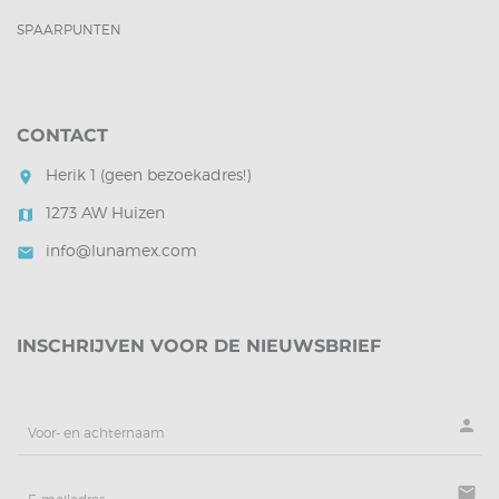
SPAARPUNTEN
CONTACT
Herik 1 (geen bezoekadres!)
room
1273 AW Huizen
map
info@lunamex.com
mail
INSCHRIJVEN VOOR DE NIEUWSBRIEF
person
mail