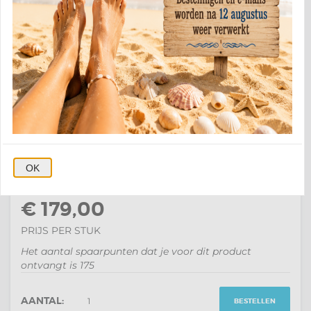
ARMY WATCH CHRONOGRAAF
MILITARY HORLOGE - 20ATM
Origineel Army Watch Chronograph military horloge
met massief stalen behuizing (edelstaal), zwarte
wijzerplaat en zwarte rubberen band. Extra functies:
chronograaf, datumweergave en draaibare...
Artikelnummer
170870
OK
€ 229,95
€ 179,00
PRIJS PER STUK
Het aantal spaarpunten dat je voor dit product
ontvangt is
175
AANTAL:
BESTELLEN